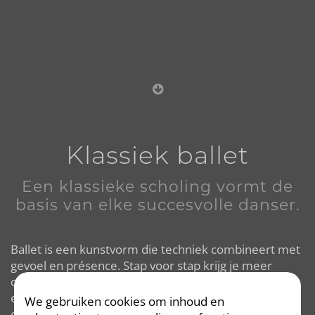
Klassiek ballet
Een klassieke scholing vormt de
basis van elke succesvolle danser.
Ballet is een kunstvorm die techniek combineert met
gevoel en présence. Stap voor stap krijg je meer
controle over je bewegingen en leer je je lichaam als
een instrument te gebruiken. Vanaf zes jaar kan je bij
We gebruiken cookies om inhoud en
ons terecht voor je eerste lessen. Vanaf twaalf jaar