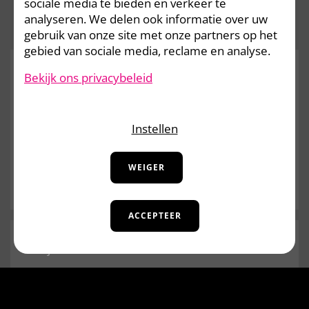
sociale media te bieden en verkeer te
analyseren. We delen ook informatie over uw
gebruik van onze site met onze partners op het
gebied van sociale media, reclame en analyse.
Bekijk ons privacybeleid
INFO- EN PASDAGEN 2026
Instellen
Wens je wat extra info aangaande onze
lessen? Kom dan naar onze info- en pasdagen!
WEIGER
Lees meer
ACCEPTEER
24 juni 2026
AUDITIES ABCIE.