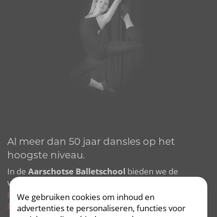
Al meer dan 50 jaar dansles op het
hoogste niveau.
In de
Aarschotse Balletschool
bieden we de
volgende stijlen aan:
kleuterdans
,
klassiek ballet
,
jazz
dance
,
modern jazz
,
latin jazz
,
hedendaagse dans
,
We gebruiken cookies om inhoud en
showdance
en commercial.
advertenties te personaliseren, functies voor