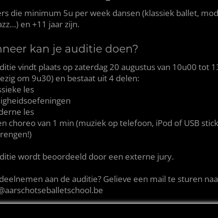
rs die minimum 5u per week dansen (klassiek ballet, mo
jazz…) en +11 jaar zijn.
neer kan je auditie doen?
ditie vindt plaats op zaterdag 20 augustus van 10u00 tot 
ezig om 9u30) en bestaat uit 4 delen:
ssieke les
nigheidsoefeningen
derne les
gen choreo van 1 min (muziek op telefoon, iPod of USB stic
rengen!)
ditie wordt beoordeeld door een externe jury.
ij deelnemen aan de auditie? Gelieve een mail te sturen naa
@aarschotseballetschool.be