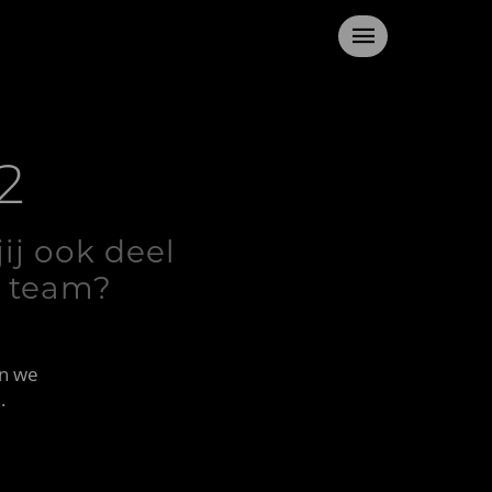
2
ij ook deel
. team?
en we
.