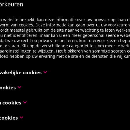
orkeuren
 website bezoekt, kan deze informatie over uw browser opslaan o
 vorm van cookies. Deze informatie kan gaan over u, uw voorkeuren
ordt meestal gebruikt om de site naar verwachting te laten werke
l u niet identificeren, maar kan u een meer gepersonaliseerde web
at we uw recht op privacy respecteren, kunt u ervoor kiezen bepa
oe te staan. Klik op de verschillende categorietitels om meer te we
aardinstellingen te wijzigen. Het blokkeren van sommige soorten c
vloed hebben op uw ervaring met de site en de diensten die wij k
zakelijke cookies
ijn noodzakelijk voor het functioneren van de website en kunnen n
ookies
 worden in onze systemen. Deze worden meestal alleen ingesteld a
 door u werden ondernomen inzake een verzoek om diensten, zoals 
es, ook gekend als “functionaliteitscookies”, stellen een website in
y voorkeuren, inloggen of het invullen van formulieren. U kunt uw
n cookies
n het verleden heeft gemaakt te onthouden, zoals welke taal u verki
 u op de hoogte wordt gebracht over deze cookies of dat ze geblokk
 weerrapporten wenst te zien, of wat uw gebruikersnaam en wachtw
delen van de website zullen dan niet werken. Deze cookies slaan
ookies, ook gekend als “prestatiecookies”, verzamelen informatie o
atisch kan inloggen.
entificeerbare informatie op.
cookies
kt, zoals welke pagina’s u heeft bezocht en op welke links u heeft g
 niet gebruikt worden om u te identificeren. Het is allemaal geagg
olgen uw online activiteit en helpen adverteerders relevantere ad
imiseerd. Hun enige doel is om de websitefuncties te verbeteren.