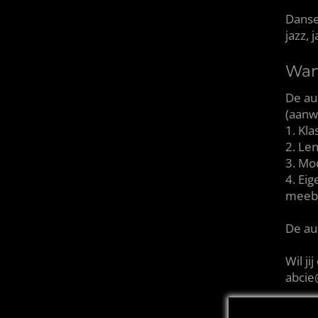
Danse
jazz, 
Wan
De au
(aanw
1. Kla
2. Le
3. Mo
4. Ei
meeb
De au
Wil j
abcie