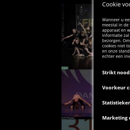
Cookie vo
Wanneer u een
meestal in de
apparaat en w
informatie za
bezorgen. Omd
cookies niet t
en onze stand
echter een in
Strikt nood
Deze cookies z
Voorkeur c
uitgeschakeld
op acties die
Voorkeur cooki
van uw privac
Statistieke
keuzes die u i
instellen dat
welke regio u
maar sommige 
Statistieken c
zodat u autom
persoonlijk id
Marketing 
website gebrui
informatie kan
Deze cookies v
daarom geanon