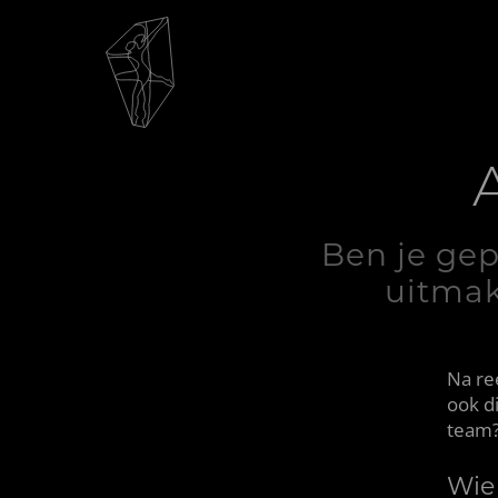
Ben je gep
uitmak
Na re
ook d
team? 
Wie