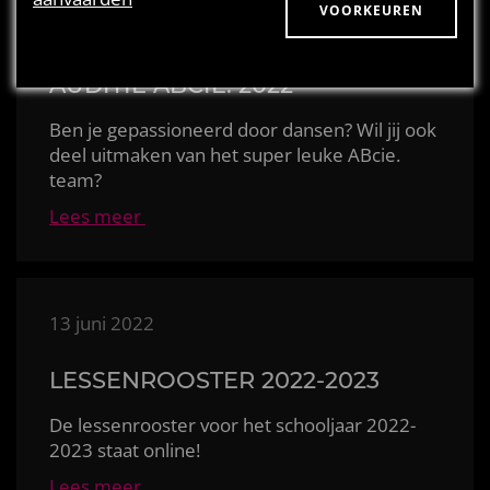
cookies en zijn bijna altijd afkomstig van derden.
VOORKEUREN
uitsluitend gebruikt worden door de eigenaar van de
20 augustus 2022
bezochte website.
AUDITIE ABCIE. 2022
Ben je gepassioneerd door dansen? Wil jij ook
deel uitmaken van het super leuke ABcie.
team?
Lees meer
13 juni 2022
LESSENROOSTER 2022-2023
De lessenrooster voor het schooljaar
2022-
2023 staat online!
Lees meer