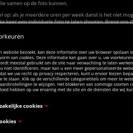
ullie samen op de foto kunnen.
el op: als je meerdere uren per week danst is het niet mog
ke keer een individuele foto te laten shooten. Breng ons 
op de hoogte van jouw voorkeur (latin, jazz, ballet,…)!
orkeuren
 3… SMILE
an!
 website bezoekt, kan deze informatie over uw browser opslaan o
 vorm van cookies. Deze informatie kan gaan over u, uw voorkeuren
ordt meestal gebruikt om de site naar verwachting te laten werke
l u niet identificeren, maar kan u een meer gepersonaliseerde web
at we uw recht op privacy respecteren, kunt u ervoor kiezen bepa
oe te staan. Klik op de verschillende categorietitels om meer te we
aardinstellingen te wijzigen. Het blokkeren van sommige soorten c
vloed hebben op uw ervaring met de site en de diensten die wij k
zakelijke cookies
ijn noodzakelijk voor het functioneren van de website en kunnen n
ookies
 worden in onze systemen. Deze worden meestal alleen ingesteld a
 door u werden ondernomen inzake een verzoek om diensten, zoals 