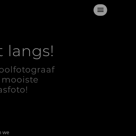
 langs!
oolfotograaf
w mooiste
asfoto!
n we