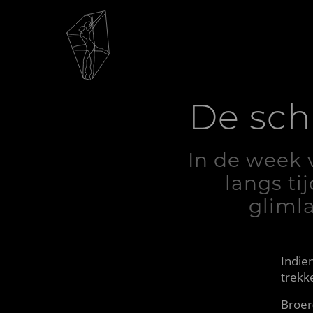
De sch
In de week 
langs ti
glimla
Indie
trekke
Broer