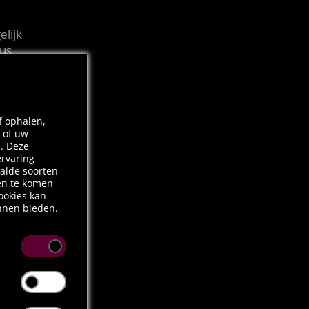
elijk
dus
f ophalen,
 of uw
n. Deze
ervaring
alde soorten
ten te komen
ookies kan
unnen bieden.
iet
ls een reactie
het instellen