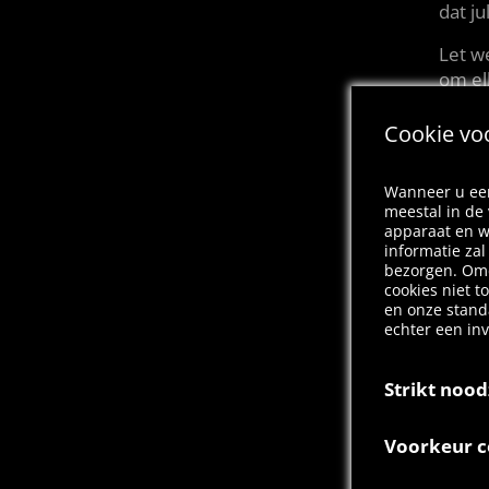
dat j
Let w
om el
zeker 
Cookie vo
1, 2,
Tot d
Wanneer u een
meestal in de
apparaat en w
informatie za
bezorgen. Omd
cookies niet t
en onze stand
echter een in
Strikt nood
Deze cookies z
Voorkeur c
uitgeschakeld
op acties die