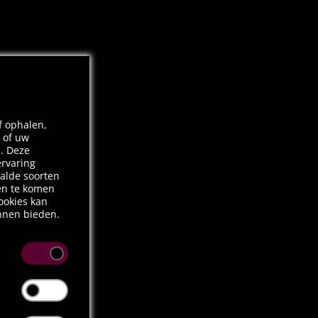
f ophalen,
 of uw
n. Deze
ervaring
alde soorten
ten te komen
ookies kan
unnen bieden.
iet
ls een reactie
het instellen