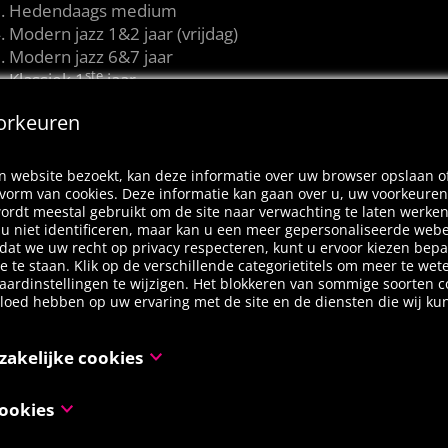
Hedendaags medium
Modern jazz 1&2 jaar (vrijdag)
Modern jazz 6&7 jaar
ste
Klassiek 1
jaar
Kleuterdans B & A
orkeuren
Klassiek 3&4 jaar
Klassiek +15 jaar
de
Klassiek 2
jaar
 website bezoekt, kan deze informatie over uw browser opslaan o
Klassiek 7&8 jaar
 vorm van cookies. Deze informatie kan gaan over u, uw voorkeuren
ordt meestal gebruikt om de site naar verwachting te laten werke
Latin 5&6 jaar
l u niet identificeren, maar kan u een meer gepersonaliseerde web
Latin 1&2 jaar
at we uw recht op privacy respecteren, kunt u ervoor kiezen bepa
Latin volwassenen
oe te staan. Klik op de verschillende categorietitels om meer te we
aardinstellingen te wijzigen. Het blokkeren van sommige soorten c
Showdance jeugd
vloed hebben op uw ervaring met de site en de diensten die wij k
Jazz 1&2 jaar
Commercial
Jazz +14 jaar
zakelijke cookies
Jazz +15 jaar
ijn noodzakelijk voor het functioneren van de website en kunnen n
ookies
 worden in onze systemen. Deze worden meestal alleen ingesteld a
Na de pauze
 door u werden ondernomen inzake een verzoek om diensten, zoals 