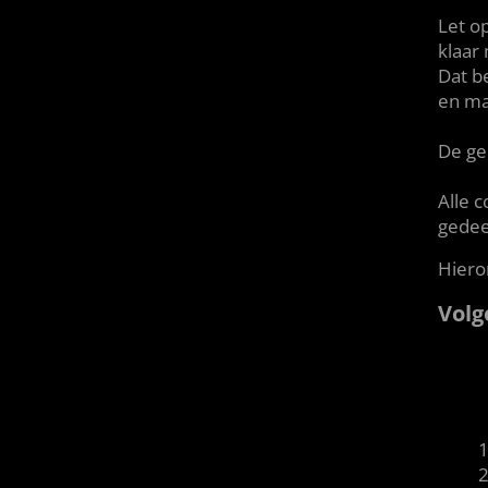
Let op
klaar
Dat be
en ma
De gen
Alle 
gedee
Hiero
Volg