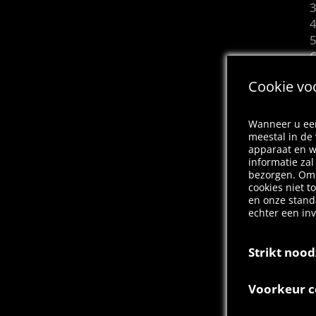
Cookie vo
Wanneer u een
meestal in de
apparaat en w
informatie za
bezorgen. Omd
cookies niet t
en onze stand
echter een in
Strikt nood
Deze cookies z
Voorkeur c
uitgeschakeld
op acties die