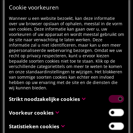
Cookie voorkeuren
Wanneer u een website bezoekt, kan deze informatie
over uw browser opslaan of ophalen, meestal in de vorm
van cookies. Deze informatie kan gaan over u, uw
voorkeuren of uw apparaat en wordt meestal gebruikt om
de site naar verwachting te laten werken. Deze
informatie zal u niet identificeren, maar kan u een meer
gepersonaliseerde webervaring bezorgen. Omdat we uw
recht op privacy respecteren, kunt u ervoor kiezen
bepaalde soorten cookies niet toe te staan. Klik op de
verschillende categorietitels om meer te weten te komen
en onze standaardinstellingen te wijzigen. Het blokkeren
van sommige soorten cookies kan echter een invloed
hebben op uw ervaring met de site en de diensten die
wij kunnen bieden.
Strikt noodzakelijke cookies
Deze cookies zijn noodzakelijk voor het functioneren van
Voorkeur cookies
de website en kunnen niet uitgeschakeld worden in onze
systemen. Deze worden meestal alleen ingesteld als een
Voorkeur cookies, ook gekend als “functionaliteitscookies”,
Statistieken cookies
reactie op acties die door u werden ondernomen inzake
stellen een website in staat om keuzes die u in het
een verzoek om diensten, zoals het instellen van uw