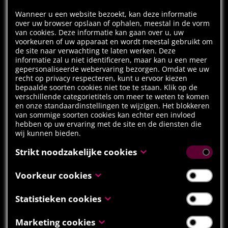
Wanneer u een website bezoekt, kan deze informatie
over uw browser opslaan of ophalen, meestal in de vorm
van cookies. Deze informatie kan gaan over u, uw
voorkeuren of uw apparaat en wordt meestal gebruikt om
de site naar verwachting te laten werken. Deze
informatie zal u niet identificeren, maar kan u een meer
gepersonaliseerde webervaring bezorgen. Omdat we uw
recht op privacy respecteren, kunt u ervoor kiezen
bepaalde soorten cookies niet toe te staan. Klik op de
verschillende categorietitels om meer te weten te komen
en onze standaardinstellingen te wijzigen. Het blokkeren
van sommige soorten cookies kan echter een invloed
hebben op uw ervaring met de site en de diensten die
wij kunnen bieden.
Strikt noodzakelijke cookies
Deze cookies zijn noodzakelijk voor het functioneren van
Voorkeur cookies
de website en kunnen niet uitgeschakeld worden in onze
systemen. Deze worden meestal alleen ingesteld als een
Voorkeur cookies, ook gekend als “functionaliteitscookies”,
Statistieken cookies
reactie op acties die door u werden ondernomen inzake
stellen een website in staat om keuzes die u in het
een verzoek om diensten, zoals het instellen van uw
verleden heeft gemaakt te onthouden, zoals welke taal u
privacy voorkeuren, inloggen of het invullen van
Statistieken cookies, ook gekend als “prestatiecookies”,
Marketing cookies
verkiest, voor welke regio u weerrapporten wenst te zien,
formulieren. U kunt uw browser zo instellen dat u op de
verzamelen informatie over hoe u een website gebruikt,