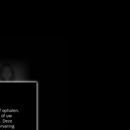
f ophalen,
 of uw
n. Deze
ervaring