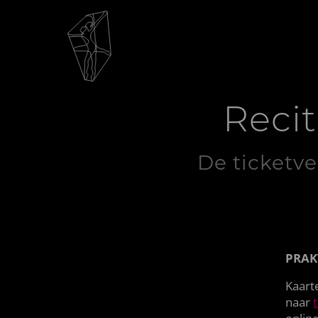
Recit
De ticketve
PRAK
Kaart
naar