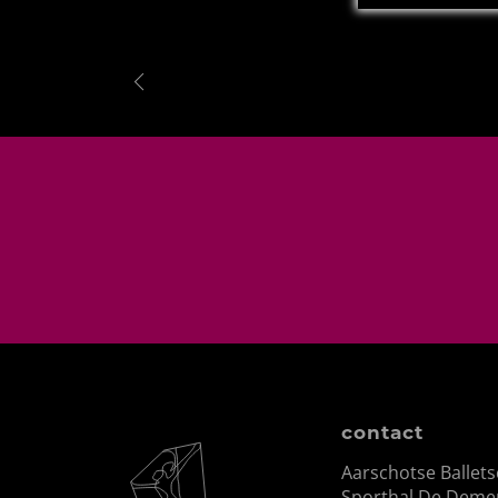
contact
Aarschotse Ballet
Sporthal De Demer