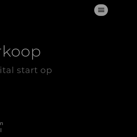
erkoop
tal start op
en
l