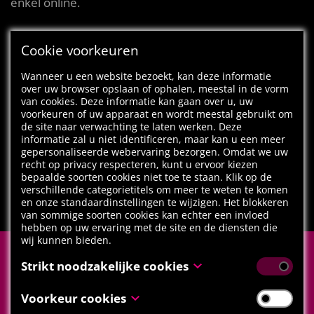
enkel online.
Cookie voorkeuren
Wanneer u een website bezoekt, kan deze informatie
over uw browser opslaan of ophalen, meestal in de vorm
van cookies. Deze informatie kan gaan over u, uw
voorkeuren of uw apparaat en wordt meestal gebruikt om
de site naar verwachting te laten werken. Deze
informatie zal u niet identificeren, maar kan u een meer
gepersonaliseerde webervaring bezorgen. Omdat we uw
recht op privacy respecteren, kunt u ervoor kiezen
bepaalde soorten cookies niet toe te staan. Klik op de
verschillende categorietitels om meer te weten te komen
ALLE NIEUWS
en onze standaardinstellingen te wijzigen. Het blokkeren
van sommige soorten cookies kan echter een invloed
hebben op uw ervaring met de site en de diensten die
wij kunnen bieden.
Strikt noodzakelijke cookies
Deel deze pagina met je vrienden
Deze cookies zijn noodzakelijk voor het functioneren van
Voorkeur cookies
de website en kunnen niet uitgeschakeld worden in onze