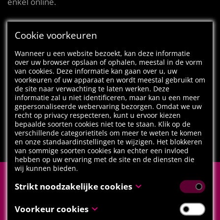
enkel online.
Cookie voorkeuren
Wanneer u een website bezoekt, kan deze informatie
over uw browser opslaan of ophalen, meestal in de vorm
van cookies. Deze informatie kan gaan over u, uw
voorkeuren of uw apparaat en wordt meestal gebruikt om
de site naar verwachting te laten werken. Deze
informatie zal u niet identificeren, maar kan u een meer
gepersonaliseerde webervaring bezorgen. Omdat we uw
recht op privacy respecteren, kunt u ervoor kiezen
bepaalde soorten cookies niet toe te staan. Klik op de
verschillende categorietitels om meer te weten te komen
ALLE NIEUWS
en onze standaardinstellingen te wijzigen. Het blokkeren
van sommige soorten cookies kan echter een invloed
hebben op uw ervaring met de site en de diensten die
wij kunnen bieden.
Strikt noodzakelijke cookies
Deel deze pagina met je vrienden
Deze cookies zijn noodzakelijk voor het functioneren van
Voorkeur cookies
de website en kunnen niet uitgeschakeld worden in onze