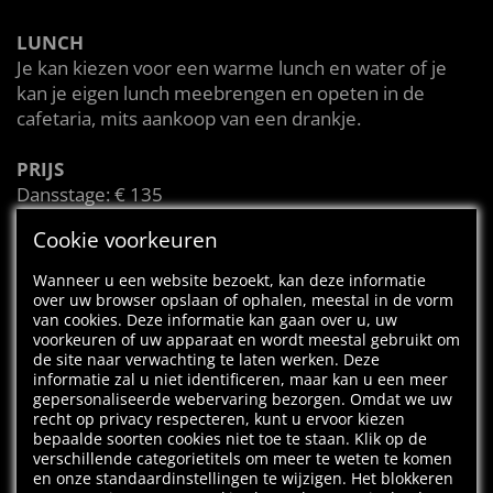
LUNCH
Je kan kiezen voor een warme lunch en water of je
kan je eigen lunch meebrengen en opeten in de
cafetaria, mits aankoop van een drankje.
PRIJS
Dansstage: € 135
Dansstage met warme lunch en drank: € 170
Cookie voorkeuren
Aparte les: € 15
Wanneer u een website bezoekt, kan deze informatie
DANSSTIJLEN PER LEEFTIJD
over uw browser opslaan of ophalen, meestal in de vorm
van cookies. Deze informatie kan gaan over u, uw
voorkeuren of uw apparaat en wordt meestal gebruikt om
4-6j: Klassiek ballet, jazz dance, musical en animatie
de site naar verwachting te laten werken. Deze
informatie zal u niet identificeren, maar kan u een meer
7-9j: Jazz dance, klassiek ballet, modern jazz en
gepersonaliseerde webervaring bezorgen. Omdat we uw
recht op privacy respecteren, kunt u ervoor kiezen
musical
bepaalde soorten cookies niet toe te staan. Klik op de
verschillende categorietitels om meer te weten te komen
10-12j: Modern jazz, musical showdance,
en onze standaardinstellingen te wijzigen. Het blokkeren